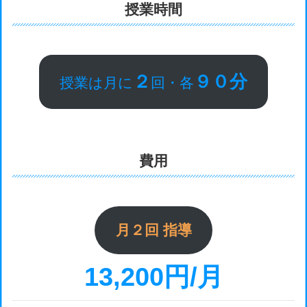
授業時間
２
９０分
授業は月に
回・各
費用
月２回 指導
13,200円/月